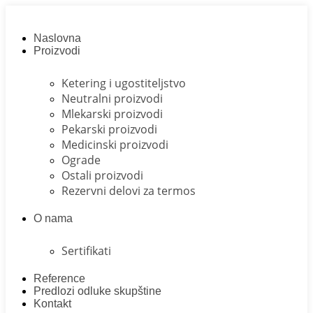
Skip
to
content
Naslovna
Proizvodi
Ketering i ugostiteljstvo
Neutralni proizvodi
Mlekarski proizvodi
Pekarski proizvodi
Medicinski proizvodi
Ograde
Ostali proizvodi
Rezervni delovi za termos
O nama
Sertifikati
Reference
Predlozi odluke skupštine
Kontakt