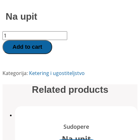
Na upit
Termos
kasete
za
Add to cart
prenos
hrane
quantity
Kategorija:
Ketering i ugostiteljstvo
Related products
Sudopere
Na upit