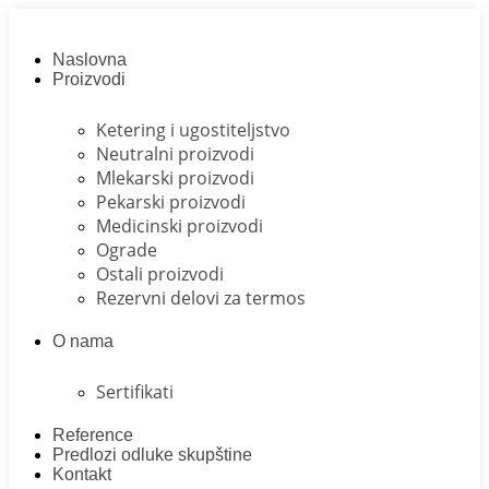
Skip
to
content
Naslovna
Proizvodi
Ketering i ugostiteljstvo
Neutralni proizvodi
Mlekarski proizvodi
Pekarski proizvodi
Medicinski proizvodi
Ograde
Ostali proizvodi
Rezervni delovi za termos
O nama
Sertifikati
Reference
Predlozi odluke skupštine
Kontakt