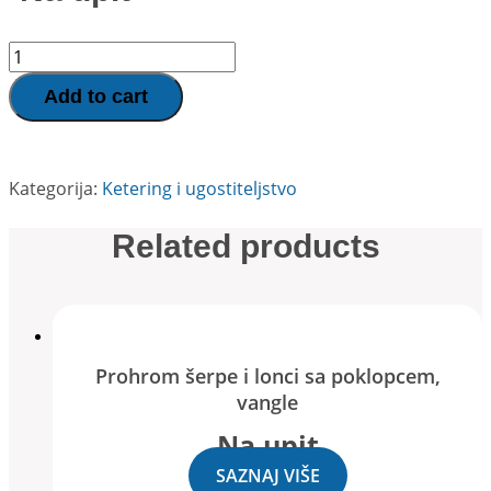
Jednostruke
ručkonoše
quantity
Add to cart
Kategorija:
Ketering i ugostiteljstvo
Related products
Prohrom šerpe i lonci sa poklopcem,
vangle
Na upit
SAZNAJ VIŠE