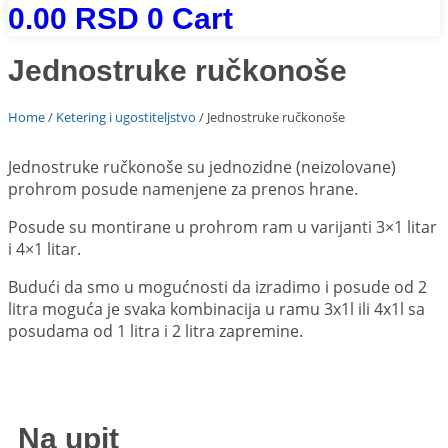
0.00
RSD
0
Cart
Jednostruke ručkonoše
Home
/
Ketering i ugostiteljstvo
/ Jednostruke ručkonoše
Jednostruke ručkonoše su jednozidne (neizolovane)
prohrom posude namenjene za prenos hrane.
Posude su montirane u prohrom ram u varijanti 3×1 litar
i 4×1 litar.
Budući da smo u mogućnosti da izradimo i posude od 2
litra moguća je svaka kombinacija u ramu 3x1l ili 4x1l sa
posudama od 1 litra i 2 litra zapremine.
Na upit